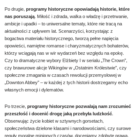
Po drugie,
programy historyczne opowiadają historie, które
nas poruszają
. Miłość i zdrada, walka o władzę i przetrwanie,
ambicje i upadki – to uniwersalne tematy, które nie tracą na
aktualności z upływem lat. Scenarzyści, korzystając z
bogactwa materiału historycznego, tworzą pełne napięcia
opowieści, namiętne romanse i charyzmatycznych bohaterów,
którzy wciągają nas w wir wydarzeń bez względu na epokę.
Czy to dramatyczne wybory Elżbiety I w serialu „The Crown”,
czy brawurowe akcje Wikingów w „Ostatnim Królestwie”, czy
społeczne zmagania w czasach rewolucji przemysłowej w
„Downton Abbey” – w każdej z tych historii dostrzegamy echo
własnych emocji i dylematów.
Po trzecie,
programy historyczne pozwalają nam zrozumieć
przeszłość i docenić drogę jaką przebyła ludzkość
.
Obserwując życie kobiet w sztywnych gorsetach,
społeczeństwa dzielone klasami i narodowościami, czy surowe
reguły moralne minionych czasów, doceniamy zdobyte prawa,