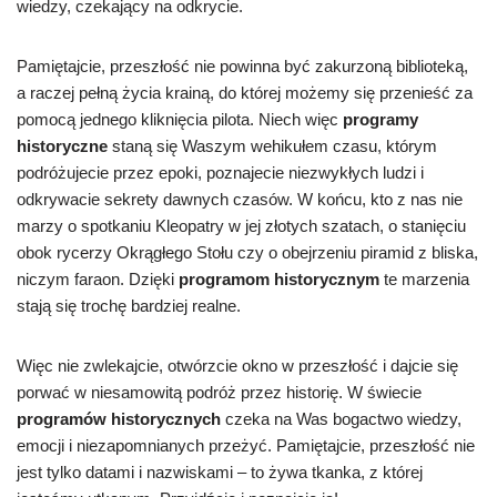
wiedzy, czekający na odkrycie.
Pamiętajcie, przeszłość nie powinna być zakurzoną biblioteką,
a raczej pełną życia krainą, do której możemy się przenieść za
pomocą jednego kliknięcia pilota. Niech więc
programy
historyczne
staną się Waszym wehikułem czasu, którym
podróżujecie przez epoki, poznajecie niezwykłych ludzi i
odkrywacie sekrety dawnych czasów. W końcu, kto z nas nie
marzy o spotkaniu Kleopatry w jej złotych szatach, o stanięciu
obok rycerzy Okrągłego Stołu czy o obejrzeniu piramid z bliska,
niczym faraon. Dzięki
programom historycznym
te marzenia
stają się trochę bardziej realne.
Więc nie zwlekajcie, otwórzcie okno w przeszłość i dajcie się
porwać w niesamowitą podróż przez historię. W świecie
programów historycznych
czeka na Was bogactwo wiedzy,
emocji i niezapomnianych przeżyć. Pamiętajcie, przeszłość nie
jest tylko datami i nazwiskami – to żywa tkanka, z której