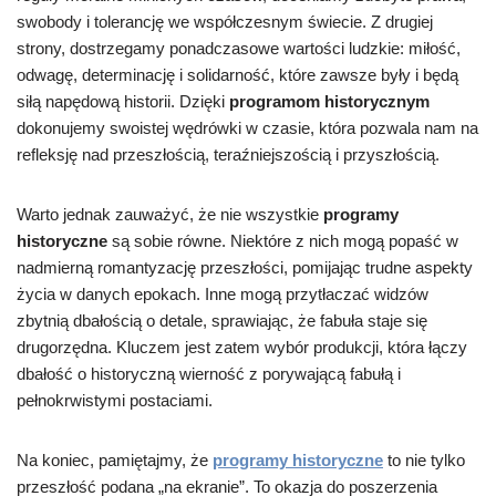
swobody i tolerancję we współczesnym świecie. Z drugiej
strony, dostrzegamy ponadczasowe wartości ludzkie: miłość,
odwagę, determinację i solidarność, które zawsze były i będą
siłą napędową historii. Dzięki
programom historycznym
dokonujemy swoistej wędrówki w czasie, która pozwala nam na
refleksję nad przeszłością, teraźniejszością i przyszłością.
Warto jednak zauważyć, że nie wszystkie
programy
historyczne
są sobie równe. Niektóre z nich mogą popaść w
nadmierną romantyzację przeszłości, pomijając trudne aspekty
życia w danych epokach. Inne mogą przytłaczać widzów
zbytnią dbałością o detale, sprawiając, że fabuła staje się
drugorzędna. Kluczem jest zatem wybór produkcji, która łączy
dbałość o historyczną wierność z porywającą fabułą i
pełnokrwistymi postaciami.
Na koniec, pamiętajmy, że
programy historyczne
to nie tylko
przeszłość podana „na ekranie”. To okazja do poszerzenia