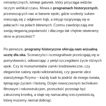
romantycznych, istnieje gatunek, który przyciąga widzów
niczym wehikuł czasu. Mowa o
programach historycznych
,
przenoszących nas w barwne epoki, gdzie szelesty sukien
mieszają się z odgłosem trąb, a intrygi rozgrywają się w
pałacach i na polach bitewnych. Czemu zawdzięczają one
swoją niegasną popularność i dlaczego tak chętnie otwieramy
okno w przeszłość?
Po pierwsze,
programy historyczne oferują nam wizualną
ucztę dla oka
. Scenarzyści i scenografowie prześcigają się w
pomysłowości, odtwarzając z pietył szczegółami życie różnych
epok. Czy to monumentalne zamki średniowieczne, czy
eleganckie salony epoki wiktoriańskiej, czy gwarnie ulice
starożytnego Rzymu – każdy kadr to podróż do innego świata,
tętniącego życiem i historią. Dzięki nowoczesnym technikom
filmowym i rekonstrukcjom, przeszłość przestaje być
zakurzoną kroniką, a staje się namacalną rzeczywistością,
której możemy niemal dotknąć.