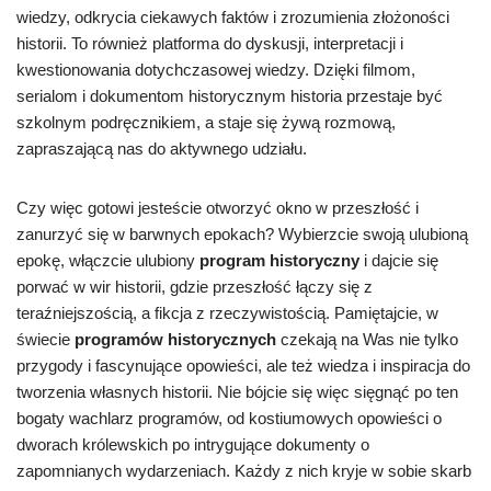
wiedzy, odkrycia ciekawych faktów i zrozumienia złożoności
historii. To również platforma do dyskusji, interpretacji i
kwestionowania dotychczasowej wiedzy. Dzięki filmom,
serialom i dokumentom historycznym historia przestaje być
szkolnym podręcznikiem, a staje się żywą rozmową,
zapraszającą nas do aktywnego udziału.
Czy więc gotowi jesteście otworzyć okno w przeszłość i
zanurzyć się w barwnych epokach? Wybierzcie swoją ulubioną
epokę, włączcie ulubiony
program historyczny
i dajcie się
porwać w wir historii, gdzie przeszłość łączy się z
teraźniejszością, a fikcja z rzeczywistością. Pamiętajcie, w
świecie
programów historycznych
czekają na Was nie tylko
przygody i fascynujące opowieści, ale też wiedza i inspiracja do
tworzenia własnych historii. Nie bójcie się więc sięgnąć po ten
bogaty wachlarz programów, od kostiumowych opowieści o
dworach królewskich po intrygujące dokumenty o
zapomnianych wydarzeniach. Każdy z nich kryje w sobie skarb